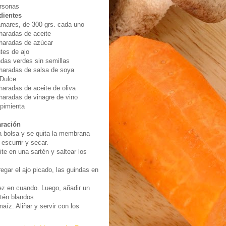
ersonas
dientes
amares, de 300 grs. cada uno
haradas de aceite
haradas de azúcar
ntes de ajo
ndas verdes sin semillas
haradas de salsa de soya
Dulce
haradas de aceite de oliva
haradas de vinagre de vino
 pimienta
aración
 la bolsa y se quita la membrana
 escurrir y secar.
ite en una sartén y saltear los
egar el ajo picado, las guindas en
ez en cuando. Luego, añadir un
tén blandos.
aíz. Aliñar y servir con los