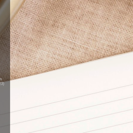
n
23)