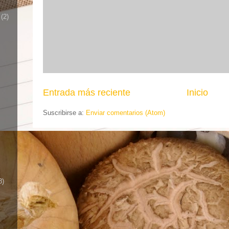
(2)
Entrada más reciente
Inicio
Suscribirse a:
Enviar comentarios (Atom)
8)