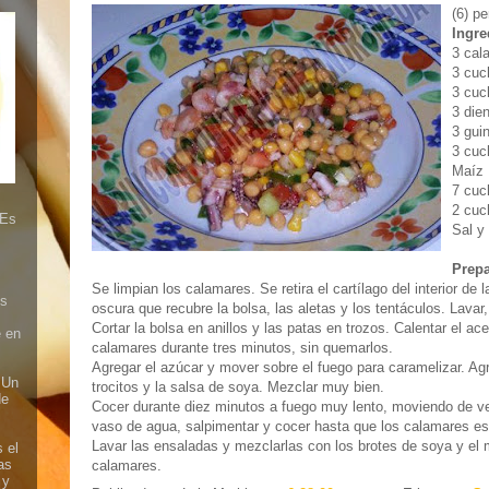
(6) p
Ingre
3 cal
3 cuc
3 cuc
3 die
3 gui
3 cuc
Maíz 
7 cuc
2 cuc
 Es
Sal y
Prep
Se limpian los calamares. Se retira el cartílago del interior de
es
oscura que recubre la bolsa, las aletas y los tentáculos. Lavar,
Cortar la bolsa en anillos y las patas en trozos. Calentar el ace
e en
calamares durante tres minutos, sin quemarlos.
Agregar el azúcar y mover sobre el fuego para caramelizar. Agr
 Un
trocitos y la salsa de soya. Mezclar muy bien.
de
Cocer durante diez minutos a fuego muy lento, moviendo de v
vaso de agua, salpimentar y cocer hasta que los calamares es
Lavar las ensaladas y mezclarlas con los brotes de soya y el m
 el
as
calamares.
 y