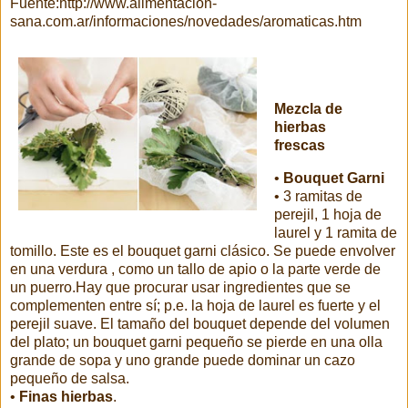
Fuente:http://www.alimentacion-
sana.com.ar/informaciones/novedades/aromaticas.htm
Mezcla de
hierbas
frescas
•
Bouquet Garni
• 3 ramitas de
perejil, 1 hoja de
laurel y 1 ramita de
tomillo. Este es el bouquet garni clásico. Se puede envolver
en una verdura , como un tallo de apio o la parte verde de
un puerro.Hay que procurar usar ingredientes que se
complementen entre sí; p.e. la hoja de laurel es fuerte y el
perejil suave. El tamaño del bouquet depende del volumen
del plato; un bouquet garni pequeño se pierde en una olla
grande de sopa y uno grande puede dominar un cazo
pequeño de salsa.
•
Finas hierbas
.